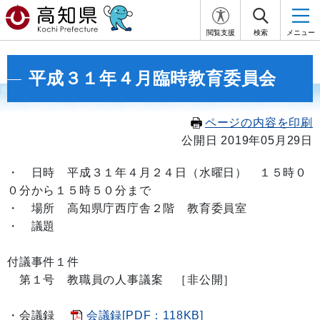
閲覧支援
検索
メニュー
平成３１年４月臨時教育委員会
ページの内容を印刷
公開日 2019年05月29日
・
日時 平成３１年４月２４日（水曜日） １５時０
０分から１５時５０分まで
・ 場所 高知県庁西庁舎２階 教育委員室
・ 議題
付議事件１件
第１号 教職員の人事議案 ［非公開］
・会議録
会議録[PDF：118KB]