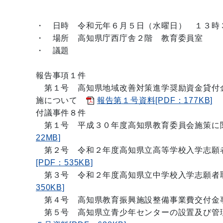
・
日時 令和元年６月５日（水曜日） １３時
・ 場所 高知県庁西庁舎２階 教育委員室
・ 議題
報告事項１件
第１号 高知県地域改善対策進学奨励資金貸付
施について
報告第１号資料[PDF：177KB]
付議事件８件
第１号 平成３０年度高知県教育委員会施策に
22MB]
第２号 令和２年度高知県立高等学校入学志願
[PDF：535KB]
第３号 令和２年度高知県立中学校入学志願者
350KB]
第４号 高知県教育振興施設整備事業費交付
第５号 高知県立青少年センターの設置及び管