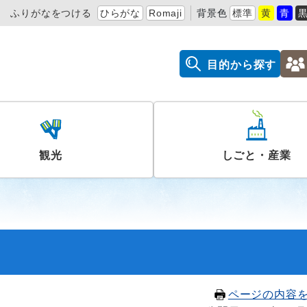
ふりがなをつける
ひらがな
Romaji
背景色
標準
黄
青
目的から探す
観光
しごと・産業
ページの内容