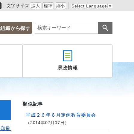
黒
文字サイズ
拡大
標準
縮小
Select Language
▼
組織から探す
県政情報
類似記事
平成２６年６月定例教育委員会
2014年07月07日
を印刷