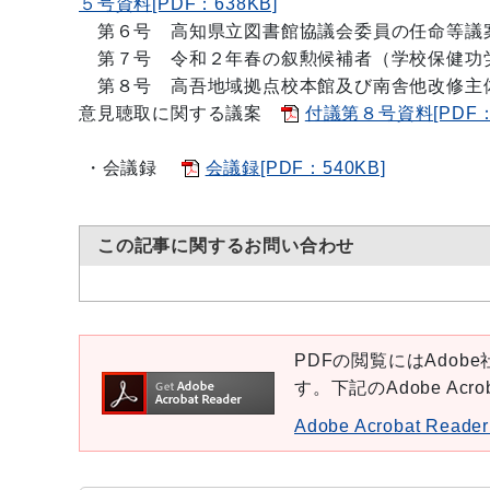
５号資料[PDF：638KB]
第６号 高知県立図書館協議会委員の任命等議案
第７号 令和２年春の叙勲候補者（学校保健功労
第８号 高吾地域拠点校本館及び南舎他改修主
意見聴取に関する議案
付議第８号資料[PDF：4
・会議録
会議録[PDF：540KB]
この記事に関するお問い合わせ
PDFの閲覧にはAdobe社
す。下記のAdobe Ac
Adobe Acrobat Re