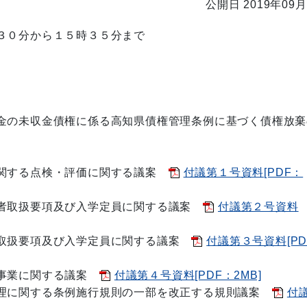
公開日 2019年09月
３０分から１５時３５分まで
金の未収金債権に係る高知県債権管理条例に基づく債権放棄
関する点検・評価に関する議案
付議第１号資料[PDF：
者取扱要項及び入学定員に関する議案
付議第２号資料
取扱要項及び入学定員に関する議案
付議第３号資料[PD
金事業に関する議案
付議第４号資料[PDF：2MB]
理に関する条例施行規則の一部を改正する規則議案
付