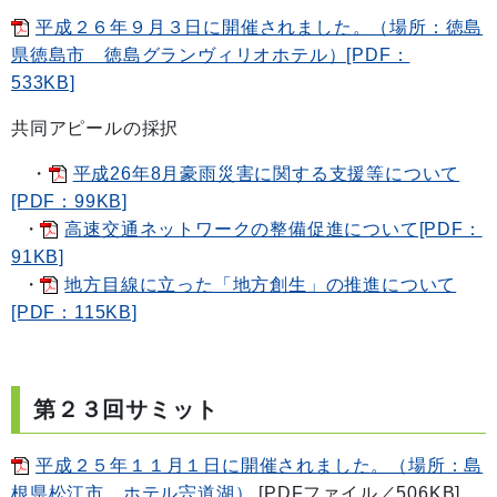
平成２６年９月３日に開催されました。（場所：徳島
県徳島市 徳島グランヴィリオホテル）[PDF：
533KB]
共同アピールの採択
・
平成26年8月豪雨災害に関する支援等について
[PDF：99KB]
・
高速交通ネットワークの整備促進について[PDF：
91KB]
・
地方目線に立った「地方創生」の推進について
[PDF：115KB]
第２３回サミット
平成２５年１１月１日に開催されました。（場所：島
根県松江市 ホテル宍道湖）
[PDFファイル／506KB]