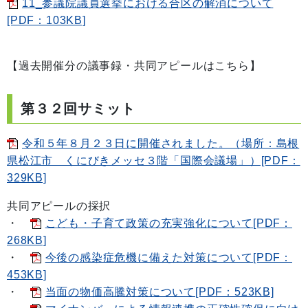
11_参議院議員選挙における合区の解消について
[PDF：103KB]
【過去開催分の議事録・共同アピールはこちら】
第３２回サミット
令和５年８月２３日に開催されました。（場所：島根
県松江市 くにびきメッセ３階「国際会議場」）[PDF：
329KB]
共同アピールの採択
・
こども・子育て政策の充実強化について[PDF：
268KB]
・
今後の感染症危機に備えた対策について[PDF：
453KB]
・
当面の物価高騰対策について[PDF：523KB]