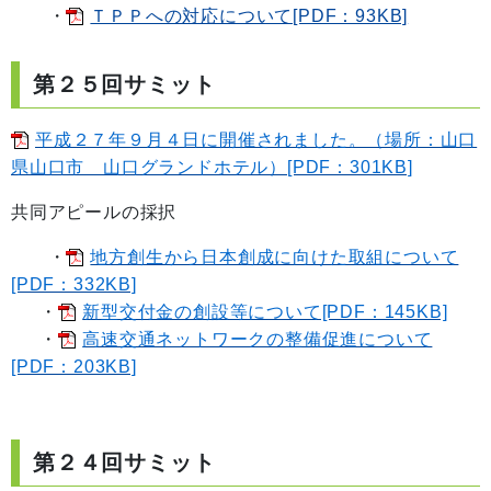
・
ＴＰＰへの対応について[PDF：93KB]
第２５回サミット
平成２７年９月４日に開催されました。（場所：山口
県山口市 山口グランドホテル）[PDF：301KB]
共同アピールの採択
・
地方創生から日本創成に向けた取組について
[PDF：332KB]
・
新型交付金の創設等について[PDF：145KB]
・
高速交通ネットワークの整備促進について
[PDF：203KB]
第２４回サミット