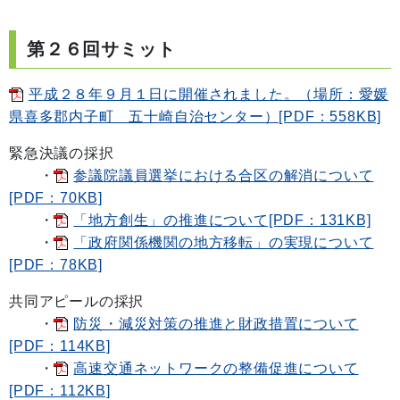
第２６回サミット
平成２８年９月１日に開催されました。（場所：愛媛
県喜多郡内子町 五十崎自治センター）[PDF：558KB]
緊急決議の採択
・
参議院議員選挙における合区の解消について
[PDF：70KB]
・
「地方創生」の推進について[PDF：131KB]
・
「政府関係機関の地方移転」の実現について
[PDF：78KB]
共同アピールの採択
・
防災・減災対策の推進と財政措置について
[PDF：114KB]
・
高速交通ネットワークの整備促進について
[PDF：112KB]