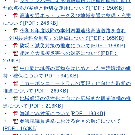
・
マイナンバーによる情報連携の正確性確保に向け
た総点検の実施と適切な運用について[PDF：150KB]
・
高速交通ネットワーク及び地域交通の整備・充実
について[PDF：246KB]
・
令和６年度以降の本州四国連絡高速道路を含む
「全国共通料金制度」の継続について[PDF：165KB]
・
防災・減災対策の推進について[PDF：198KB]
・
相次ぐ大規模災害への対応について[PDF：
279KB]
・
中山間地域等の買物をはじめとした生活環境の維
持・確保について[PDF：341KB]
・
「カーボンニュートラルの実現」に向けた取組の
推進について[PDF：269KB]
・
地域経済の活性化に向けた広域的な観光連携の推
進について[PDF：213KB]
・
海洋ごみ対策について[PDF：193KB]
・
参議院議員選挙における合区の解消について
[PDF：163KB]