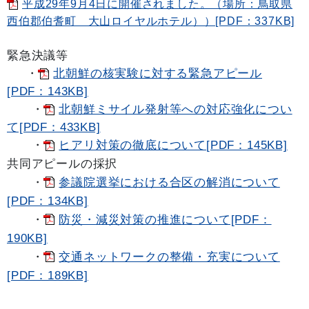
平成29年9月4日に開催されました。（場所：鳥取県
西伯郡伯耆町 大山ロイヤルホテル））[PDF：337KB]
緊急決議等
・
北朝鮮の核実験に対する緊急アピール
[PDF：143KB]
・
北朝鮮ミサイル発射等への対応強化につい
て[PDF：433KB]
・
ヒアリ対策の徹底について[PDF：145KB]
共同アピールの採択
・
参議院選挙における合区の解消について
[PDF：134KB]
・
防災・減災対策の推進について[PDF：
190KB]
・
交通ネットワークの整備・充実について
[PDF：189KB]