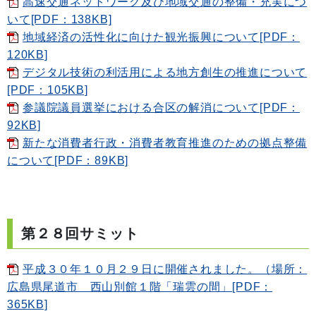
高速交通ネットワーク及び地域交通の整備・充実につ
いて[PDF：138KB]
地域経済の活性化に向けた観光振興について[PDF：
120KB]
デジタル技術の利活用による地方創生の推進について
[PDF：105KB]
参議院議員選挙における合区の解消について[PDF：
92KB]
新たな消費者行政・消費者教育推進のための拠点整備
について[PDF：89KB]
第２８
回サミット
平成３０年１０月２９日に開催されました。（場所：
広島県尾道市 西山別館１階「瑞雲の間」[PDF：
365KB]