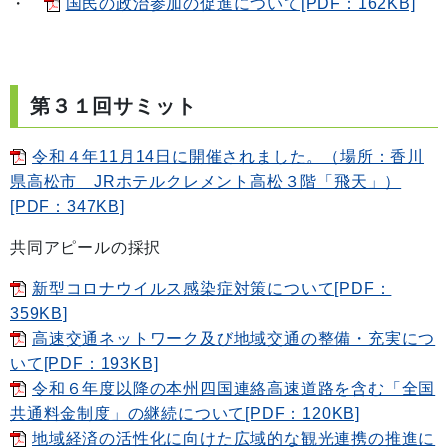
・
国民の政治参加の促進について[PDF：162KB]
第３１回サミット
令和４年11月14日に開催されました。（場所：香川
県高松市 JRホテルクレメント高松３階「飛天」）
[PDF：347KB]
共同アピールの採択
新型コロナウイルス感染症対策について[PDF：
359KB]
高速交通ネットワーク及び地域交通の整備・充実につ
いて[PDF：193KB]
令和６年度以降の本州四国連絡高速道路を含む「全国
共通料金制度」の継続について[PDF：120KB]
地域経済の活性化に向けた広域的な観光連携の推進に