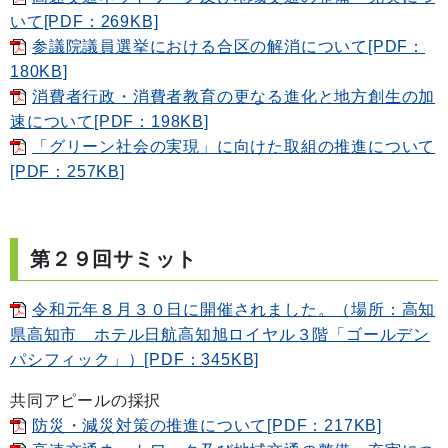
いて[PDF：269KB]
参議院議員選挙における合区の解消について[PDF：
180KB]
消費者行政・消費者教育の更なる進化と地方創生の加
速について[PDF：198KB]
「グリーン社会の実現」に向けた取組の推進について
[PDF：257KB]
第２９回サミット
令和元年８月３０日に開催されました。（場所：高知
県高知市 ホテル日航高知旭ロイヤル３階「ゴールデン
パシフィック」）[PDF：345KB]
共同アピールの採択
防災・減災対策の推進について[PDF：217KB]