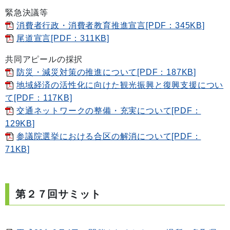
緊急決議等
消費者行政・消費者教育推進宣言[PDF：345KB]
尾道宣言[PDF：311KB]
共同アピールの採択
防災・減災対策の推進について[PDF：187KB]
地域経済の活性化に向けた観光振興と復興支援につい
て[PDF：117KB]
交通ネットワークの整備・充実について[PDF：
129KB]
参議院選挙における合区の解消について[PDF：
71KB]
第２７
回サミット