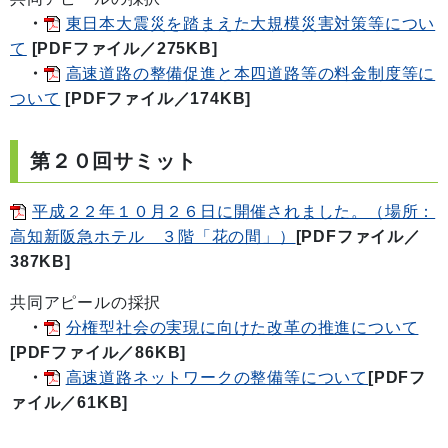
・
東日本大震災を踏まえた大規模災害対策等につい
て
[PDFファイル／275KB]
・
高速道路の整備促進と本四道路等の料金制度等に
ついて
[PDFファイル／174KB]
第２０回サミット
平成２２年１０月２６日に開催されました。（場所：
高知新阪急ホテル ３階「花の間」）
[PDFファイル／
387KB]
共同アピールの採択
・
分権型社会の実現に向けた改革の推進について
[PDFファイル／86KB]
・
高速道路ネットワークの整備等について
[PDFフ
ァイル／61KB]