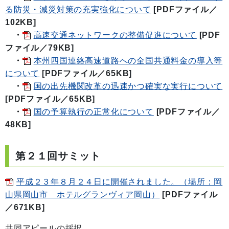
る防災・減災対策の充実強化について
[PDFファイル／
102KB]
・
高速交通ネットワークの整備促進について
[PDF
ファイル／79KB]
・
本州四国連絡高速道路への全国共通料金の導入等
について
[PDFファイル／65KB]
・
国の出先機関改革の迅速かつ確実な実行について
[PDFファイル／65KB]
・
国の予算執行の正常化について
[PDFファイル／
48KB]
第２１回サミット
平成２３年８月２４日に開催されました。（場所：岡
山県岡山市 ホテルグランヴィア岡山）
[PDFファイル
／671KB]
共同アピールの採択