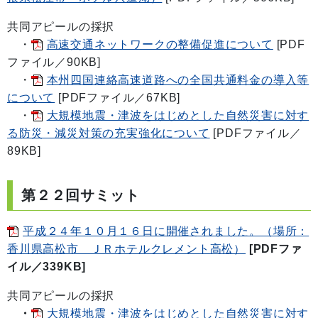
共同アピールの採択
・
高速交通ネットワークの整備促進について
[PDF
ファイル／90KB]
・
本州四国連絡高速道路への全国共通料金の導入等
について
[PDFファイル／67KB]
・
大規模地震・津波をはじめとした自然災害に対す
る防災・減災対策の充実強化について
[PDFファイル／
89KB]
第２２回サミット
平成２４年１０月１６日に開催されました。（場所：
香川県高松市 ＪＲホテルクレメント高松）
[PDFファ
イル／339KB]
共同アピールの採択
・
大規模地震・津波をはじめとした自然災害に対す