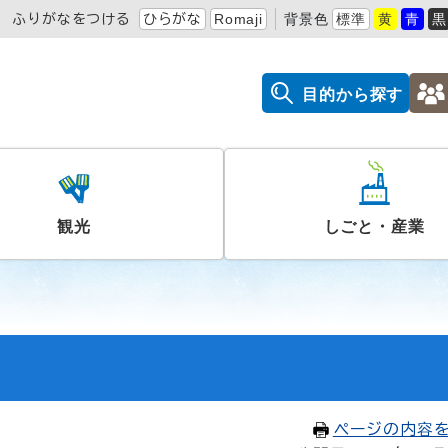
ふりがなをつける
ひらがな
Romaji
背景色
標準
黄
青
黒
目的から探す
観光
しごと・産業
ページの内容