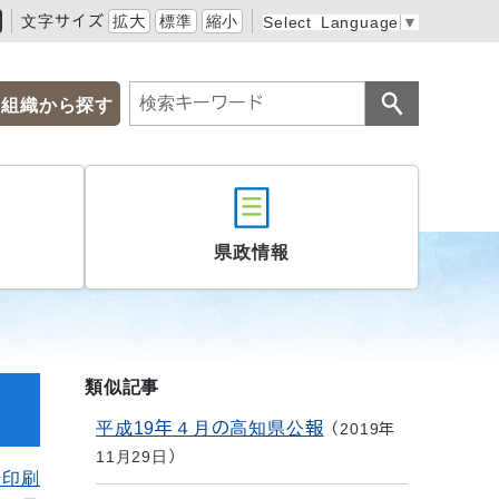
文字サイズ
拡大
標準
縮小
Select Language
▼
組織から探す
県政情報
類似記事
平成19年４月の高知県公報
2019年
11月29日
を印刷