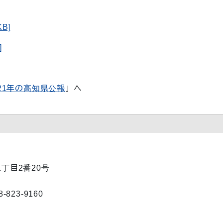
B]
]
21年の高知県公報
」へ
1丁目2番20号
23-9160