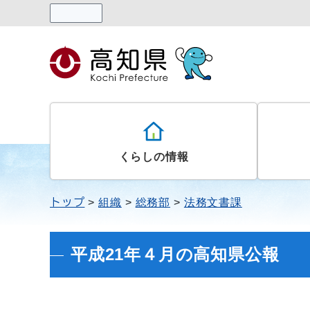
読み上げる
くらしの情報
トップ
組織
総務部
法務文書課
平成21年４月の高知県公報