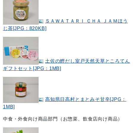
ＳＡＷＡＴＡＲＩ ＣＨＡ ＪＡＭほう
じ茶[JPG：820KB]
土佐の鰹だし室戸天然天草ところてん
ギフトセット[JPG：1MB]
高知県日高村とまとみそ甘辛[JPG：
1MB]
中食・外食向け商品部門（お惣菜、飲食店向け商品）