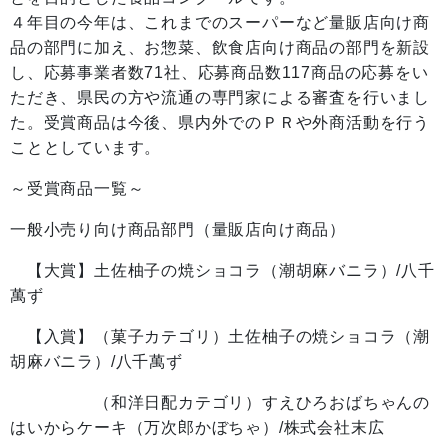
４年目の今年は、これまでのスーパーなど量販店向け商
品の部門に加え、お惣菜、飲食店向け商品の部門を新設
し、応募事業者数71社、応募商品数117商品の応募をい
ただき、県民の方や流通の専門家による審査を行いまし
た。受賞商品は今後、県内外でのＰＲや外商活動を行う
こととしています。
～受賞商品一覧～
一般小売り向け商品部門（量販店向け商品）
【大賞】土佐柚子の焼ショコラ（潮胡麻バニラ）/八千
萬ず
【入賞】（菓子カテゴリ）土佐柚子の焼ショコラ（潮
胡麻バニラ）/八千萬ず
（和洋日配カテゴリ）すえひろおばちゃんの
はいからケーキ（万次郎かぼちゃ）/株式会社末広