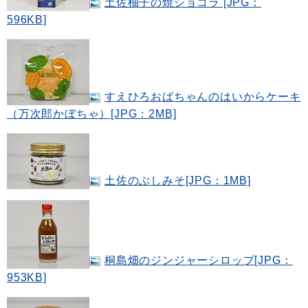
土佐柚子の焼ショコラ [JPG：
596KB]
すえひろおばちゃんのはいからケーキ
（万次郎かぼちゃ）[JPG：2MB]
土佐のぶしみそ[JPG：1MB]
桐島畑のジンジャーシロップ[JPG：
953KB]