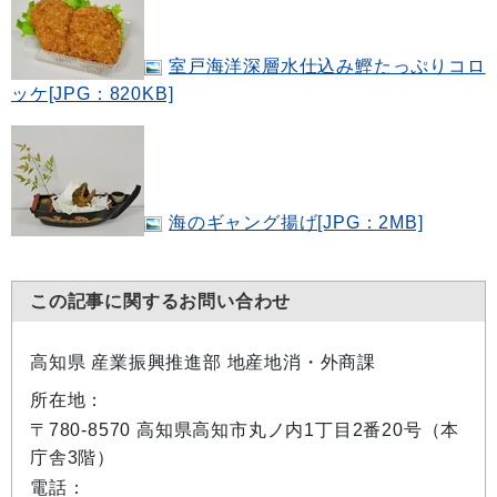
室戸海洋深層水仕込み鰹たっぷりコロ
ッケ[JPG：820KB]
海のギャング揚げ[JPG：2MB]
この記事に関するお問い合わせ
高知県 産業振興推進部 地産地消・外商課
所在地：
〒780-8570 高知県高知市丸ノ内1丁目2番20号（本
庁舎3階）
電話：