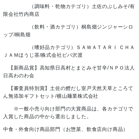
（調味料・乾物カテゴリ）土佐のぶしみそ/有
限会社竹内商店
（飲料・酒カテゴリ）桐島畑ジンジャーシロ
ップ/桐島畑
（嗜好品カテゴリ）ＳＡＷＡＴＡＲＩ ＣＨＡ
ＪＡＭほうじ茶/株式会社ビバ沢渡
【新商品賞】高知県日高村とまとみそ甘辛/ＮＰＯ法人
日高わのわ会
【審査員特別賞】土佐の鰹だし室戸天然天草ところて
ん無添加ギフトセット/横山麺業株式会社
※一般小売り向け部門の大賞商品は、各カテゴリで
入賞した商品の中から選出しました。
中食・外食向け商品部門（お惣菜、飲食店向け商品）