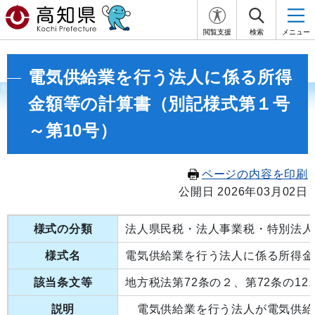
閲覧支援
検索
メニュー
電気供給業を行う法人に係る所得
金額等の計算書（別記様式第１号
～第10号）
ページの内容を印刷
公開日 2026年03月02日
様式の分類
法人県民税・法人事業税・特別法人
様式名
電気供給業を行う法人に係る所得金
該当条文等
地方税法第72条の２、第72条の12、
説明
電気供給業を行う法人が電気供給