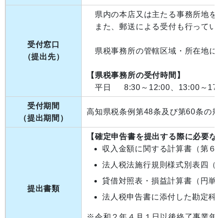
県内の本店又は主たる事務所地を
また、郵送による受付も行ってい
受付窓口
県税事務所の管轄区域・所在地に
（提出先）
【県税事務所の受付時間】
平日 8:30～12:00、13:00～17:
受付期間
高知県税条例第48条及び第60条の
（提出期間）
【確定申告書を提出する際に必要な
収入金額に関する計算書（第６
法人税法施行規則様式別表四（
貸借対照表・損益計算書（円単
提出書類
法人税申告書に添付した勘定科
※令和２年４月１日以後終了事業年