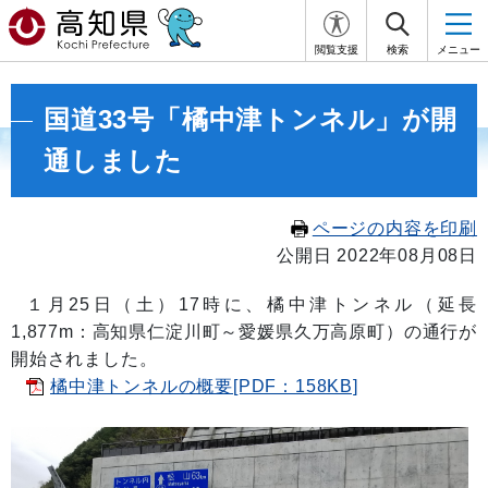
閲覧支援
検索
メニュー
国道33号「橘中津トンネル」が開
通しました
ページの内容を印刷
公開日 2022年08月08日
１月25日（土）17時に、橘中津トンネル（
延長
1,877m：高
知県仁淀川町～愛媛県久万高原町）の通行が
開始されました
。
橘中津トンネルの概要[PDF：158KB]