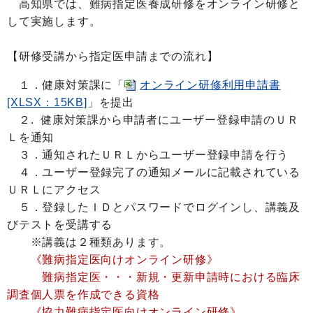
高知県では、難病指定医養成研修をオンライン研修と
して実施します。
【研修受講から指定医申請までの流れ】
１．健康対策課に「
オンライン研修利用申請書
[XLSX：15KB]
」を提出
２. 健康対策課から申請者にユーザー登録申請のＵＲ
Ｌを通知
３．通知されたＵＲＬからユーザー登録申請を行う
４．ユーザー登録完了の通知メールに記載されている
ＵＲＬにアクセス
５．登録したＩＤとパスワードでログインし、講義及
びテストを受講する
※講義は２種類あります。
《難病指定医向けオンライン研修》
難病指定医・・・新規・更新申請時における臨床
調査個人票を作成できる資格
《協力難病指定医向けオンライン研修》