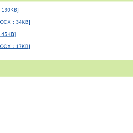
30KB]
X：34KB]
5KB]
X：17KB]