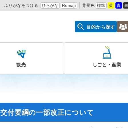
ふりがなをつける
ひらがな
Romaji
背景色
標準
黄
青
目的から探す
観光
しごと・産業
金交付要綱の一部改正について