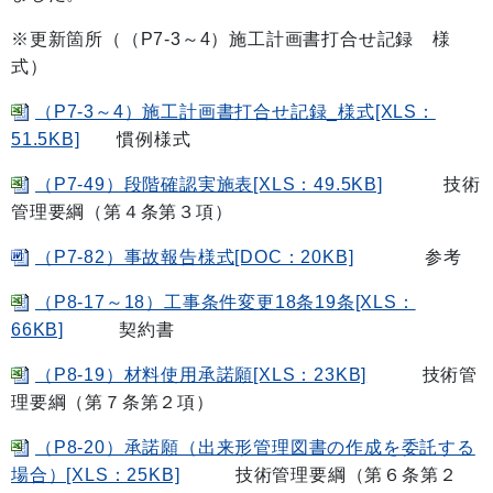
※更新箇所（（P7-3～4）施工計画書打合せ記録 様
式）
（P7-3～4）施工計画書打合せ記録_様式[XLS：
51.5KB]
慣例様式
（P7-49）段階確認実施表[XLS：49.5KB]
技術
管理要綱（第４条第３項）
（P7-82）事故報告様式[DOC：20KB]
参考
（P8-17～18）工事条件変更18条19条[XLS：
66KB]
契約書
（P8-19）材料使用承諾願[XLS：23KB]
技術管
理要綱（第７条第２項）
（P8-20）承諾願（出来形管理図書の作成を委託する
場合）[XLS：25KB]
技術管理要綱（第６条第２