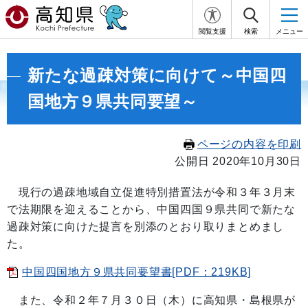
閲覧支援
検索
メニュー
新たな過疎対策に向けて～中国四
国地方９県共同要望～
ページの内容を印刷
公開日 2020年10月30日
現行の過疎地域自立促進特別措置法が令和３年３月末
で法期限を迎えることから、中国四国９県共同で新たな
過疎対策に向けた提言を別添のとおり取りまとめまし
た。
中国四国地方９県共同要望書[PDF：219KB]
また、令和２年７月３０日（木）に高知県・島根県が