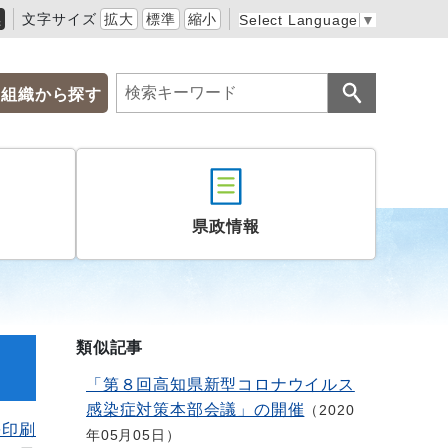
黒
文字サイズ
拡大
標準
縮小
Select Language
▼
組織から探す
県政情報
類似記事
「第８回高知県新型コロナウイルス
感染症対策本部会議」の開催
2020
を印刷
年05月05日