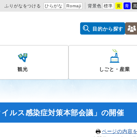
ふりがなをつける
ひらがな
Romaji
背景色
標準
黄
青
目的から探す
観光
しごと・産業
ウイルス感染症対策本部会議」の開催
ページの内容