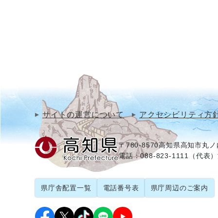
サイトの運営について
アクセシビリティ方
〒780-8570
高知県高知市丸ノ内
電話：088-823-1111（代表）
県庁舎配置一覧
電話番号表
県庁周辺のご案内