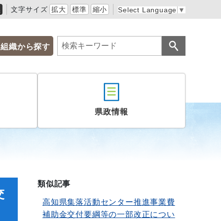
黒
文字サイズ
拡大
標準
縮小
Select Language
▼
組織から探す
県政情報
類似記事
交
高知県集落活動センター推進事業費
補助金交付要綱等の一部改正につい