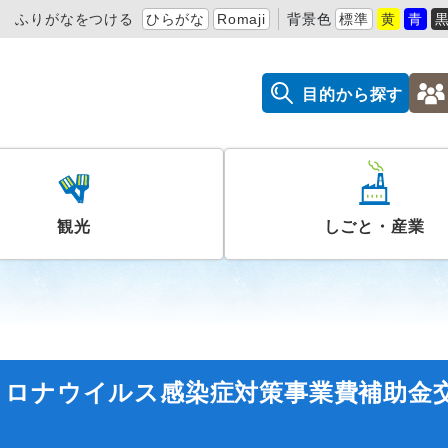
ふりがなをつける
ひらがな
Romaji
背景色
標準
黄
青
目的から探す
観光
しごと・産業
コロナウイルス感染症対策事業費補助金