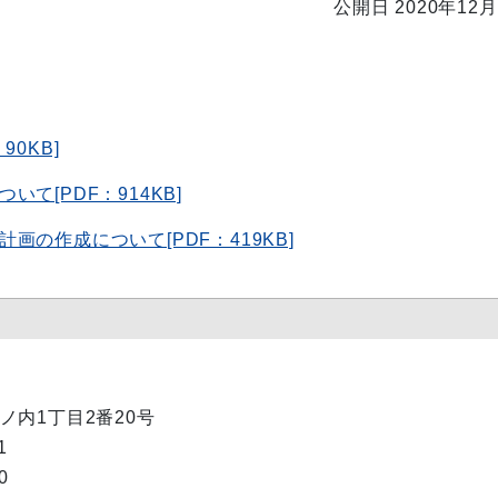
公開日 2020年12月
0KB]
て[PDF：914KB]
の作成について[PDF：419KB]
丸ノ内1丁目2番20号
1
0