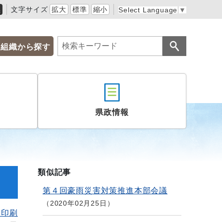
黒
文字サイズ
拡大
標準
縮小
Select Language
▼
組織から探す
県政情報
類似記事
第４回豪雨災害対策推進本部会議
2020年02月25日
を印刷