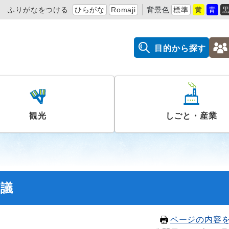
ふりがなをつける
ひらがな
Romaji
背景色
標準
黄
青
目的から探す
観光
しごと・産業
会議
ページの内容