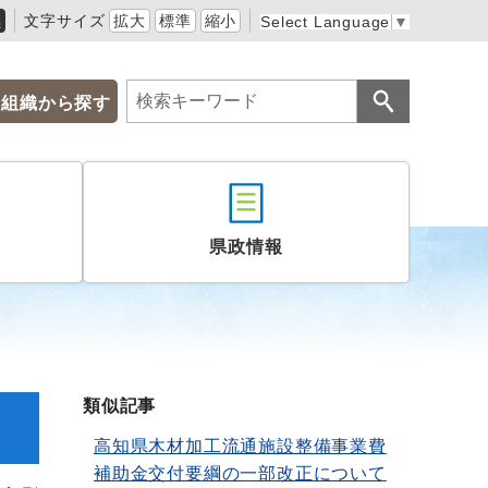
黒
文字サイズ
拡大
標準
縮小
Select Language
▼
組織から探す
県政情報
類似記事
高知県木材加工流通施設整備事業費
補助金交付要綱の一部改正について