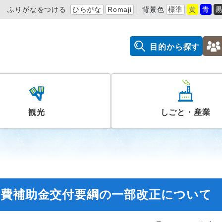
ふりがなをつける
ひらがな
Romaji
背景色
標準
黄
青
目的から探す
観光
しごと・産業
業費補助金交付要綱の一部改正について