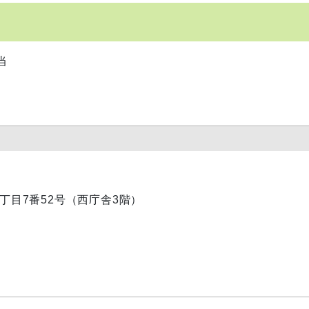
当
内1丁目7番52号（西庁舎3階）