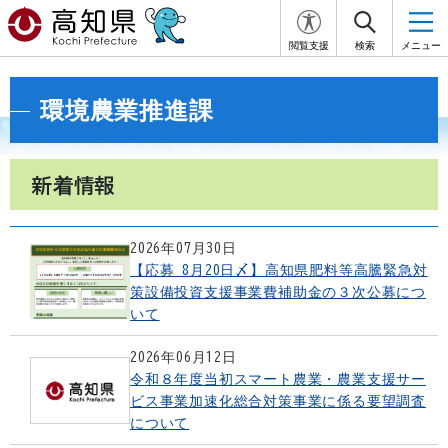
閲覧支援
検索
メニュー
環境農業推進課
新着情報
2026年07月30日
【応募 8月20日〆】高知県肥料等高騰緊急対
策設備投資支援事業費補助金の３次公募につ
いて
2026年06月12日
令和８年度当初スマート農業・農業支援サー
ビス事業加速化総合対策事業に係る要望調査
について