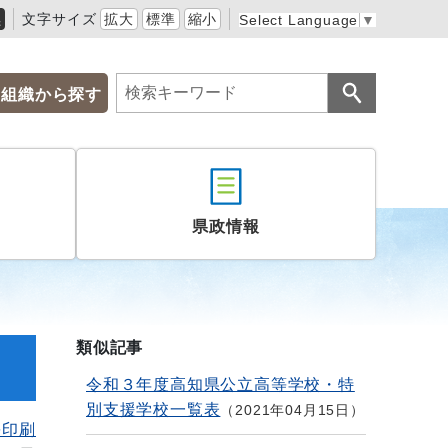
黒
文字サイズ
拡大
標準
縮小
Select Language
▼
組織から探す
県政情報
類似記事
令和３年度高知県公立高等学校・特
別支援学校一覧表
2021年04月15日
を印刷