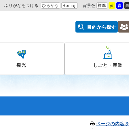
ふりがなをつける
ひらがな
Romaji
背景色
標準
黄
青
目的から探す
観光
しごと・産業
ページの内容