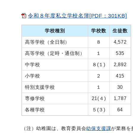
令和８年度私立学校名簿[PDF：301KB]
学校種別
学校数
生徒数
高等学校（全日制）
８
4,572
高等学校（定時・通信制）
１
535
中学校
８(１)
2,892
小学校
２
415
特別支援学校
１
30
専修学校
21(４)
1,787
各種学校
５(３)
64
（注）幼稚園は、教育委員会
幼保支援課
が業務を