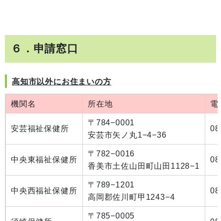
６．申請窓口
高知市以外にお住まいの方
機関名
所在地
電
〒784−0001
安芸福祉保健所
08
安芸市矢ノ丸1−4−36
〒782−0016
中央東福祉保健所
08
香美市土佐山田町山田1128−1
〒789−1201
中央西福祉保健所
08
高岡郡佐川町甲1243−4
〒785−0005