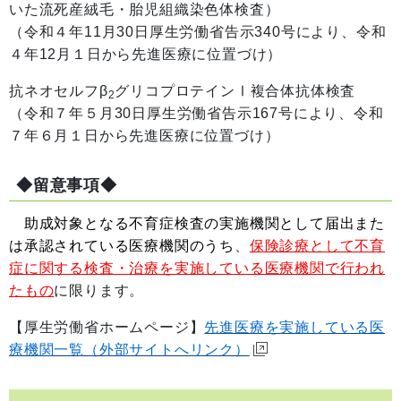
いた流死産絨毛・胎児組織染色体検査）
（令和４年11月30日厚生労働省告示340号により、令和
４年12月１日から先進医療に位置づけ）
抗ネオセルフβ
グリコプロテインⅠ複合体抗体検査
2
（令和７年５月30日厚生労働省告示167号により、令和
７年６月１日から先進医療に位置づけ）
◆留意事項◆
助成対象となる不育症検査の実施機関として届出また
は承認されている医療機関のうち
、
保険診療として不育
症に関する検査・治療を実施している医療機関で行われ
たもの
に限ります。
【厚生労働省ホームページ】
先進医療を実施している医
療機関一覧（外部サイトへリンク）