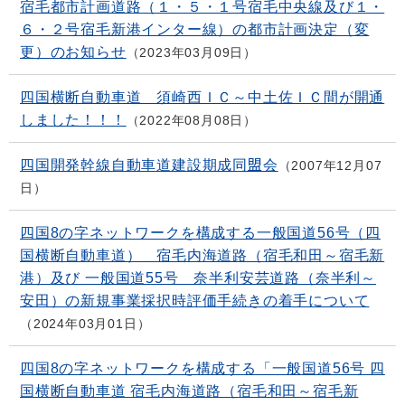
宿毛都市計画道路（１・５・１号宿毛中央線及び１・
６・２号宿毛新港インター線）の都市計画決定（変
更）のお知らせ
2023年03月09日
四国横断自動車道 須崎西ＩＣ～中土佐ＩＣ間が開通
しました！！！
2022年08月08日
四国開発幹線自動車道建設期成同盟会
2007年12月07
日
四国8の字ネットワークを構成する一般国道56号（四
国横断自動車道） 宿毛内海道路（宿毛和田～宿毛新
港）及び 一般国道55号 奈半利安芸道路（奈半利～
安田）の新規事業採択時評価手続きの着手について
2024年03月01日
四国8の字ネットワークを構成する「一般国道56号 四
国横断自動車道 宿毛内海道路（宿毛和田～宿毛新