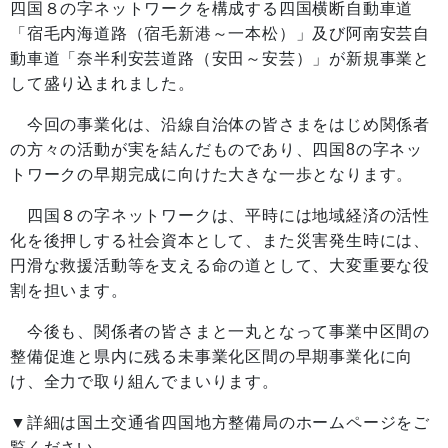
四国８の字ネットワークを構成する四国横断自動車道
「宿毛内海道路（宿毛新港～一本松）」及び阿南安芸自
動車道「奈半利安芸道路（安田～安芸）」が新規事業と
して盛り込まれました。
今回の事業化は、沿線自治体の皆さまをはじめ関係者
の方々の活動が実を結んだものであり、四国8の字ネッ
トワークの早期完成に向けた大きな一歩となります。
四国８の字ネットワークは、平時には地域経済の活性
化を後押しする社会資本として、また災害発生時には、
円滑な救援活動等を支える命の道として、大変重要な役
割を担います。
今後も、関係者の皆さまと一丸となって事業中区間の
整備促進と県内に残る未事業化区間の早期事業化に向
け、全力で取り組んでまいります。
▼詳細は国土交通省四国地方整備局のホームページをご
覧ください。