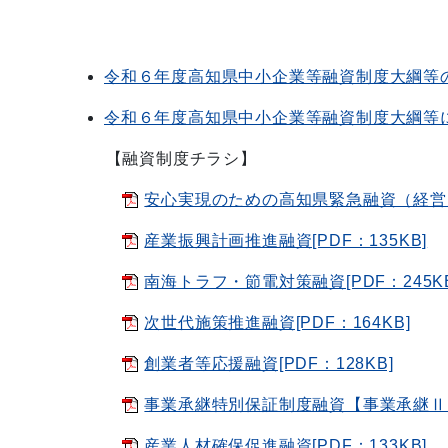
令和６年度高知県中小企業等融資制度大綱等
令和６年度高知県中小企業等融資制度大綱等
【融資制度チラシ】
安心実現のための高知県緊急融資（経営力強
産業振興計画推進融資[PDF：135KB]
南海トラフ・節電対策融資[PDF：245KB
次世代施策推進融資[PDF：164KB]
創業者等応援融資[PDF：128KB]
事業承継特別保証制度融資【事業承継Ⅱ（県
産業人材確保促進融資[PDF：133KB]