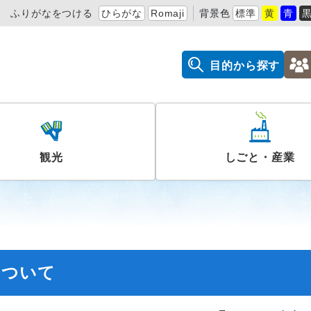
ふりがなをつける
ひらがな
Romaji
背景色
標準
黄
青
目的から探す
観光
しごと・産業
について