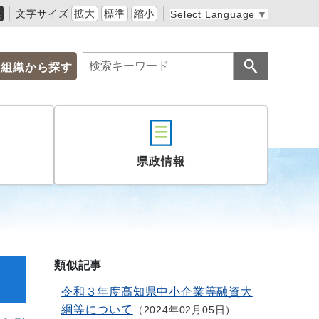
黒
文字サイズ
拡大
標準
縮小
Select Language
▼
組織から探す
県政情報
類似記事
令和３年度高知県中小企業等融資大
綱等について
2024年02月05日