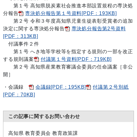
第１号 高知県脱炭素社会推進本部設置規程の専決処
分報告
専決処分報告第１号資料[PDF：193KB]
第２号 令和３年度高知県児童生徒表彰受賞者の追加
決定に関する専決処分報告
専決処分報告第2号資料
[PDF：313KB]
付議事件２件
第１号 へき地等学校等を指定する規則の一部を改正
する規則議案
付議第１号資料[PDF：719KB]
第２号 高知県産業教育審議会委員の任命議案［非公
開］
・会議録
会議録[PDF：195KB]
付議第２号別紙
[PDF：70KB]
この記事に関するお問い合わせ
高知県 教育委員会 教育政策課