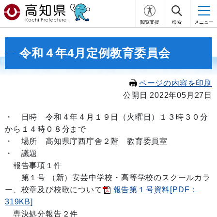
閲覧支援
検索
メニュー
令和４年4月定例教育委員会
ページの内容を印刷
公開日 2022年05月27日
・
日時 令和４年４月１９日
（火曜日）１３時３０分
から１４
時０８
分まで
・ 場所 高知県庁西庁舎２階 教育委員室
・ 議題
報告事項１件
第１号 （新）安芸中学校・高等学校の
スクールカラ
ー、
校章及び校歌について
報告第１号資料[PDF：
319KB]
専決処分報告２件