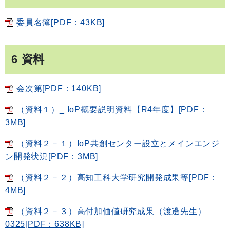
委員名簿[PDF：43KB]
6 資料
会次第[PDF：140KB]
（資料１）_ IoP概要説明資料【R4年度】[PDF：
3MB]
（資料２－１）IoP共創センター設立とメインエンジ
ン開発状況[PDF：3MB]
（資料２－２）高知工科大学研究開発成果等[PDF：
4MB]
（資料２－３）高付加価値研究成果（渡邊先生）
0325[PDF：638KB]