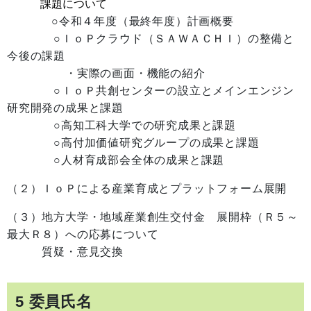
課題について
○令和４年度（最終年度）計画概要
○ＩｏＰクラウド（ＳＡＷＡＣＨＩ）の整備と
今後の課題
・実際の画面・機能の紹介
○ＩｏＰ共創センターの設立とメインエンジン
研究開発の成果と課題
○高知工科大学での研究成果と課題
○高付加価値研究グループの成果と課題
○人材育成部会全体の成果と課題
（２）ＩｏＰによる産業育成とプラットフォーム展開
（３）地方大学・地域産業創生交付金 展開枠（Ｒ５～
最大Ｒ８）への応募について
質疑・意見交換
5 委員氏名