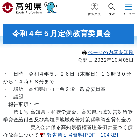
閲覧支援
検索
メニュー
令和４年５月定例教育委員会
ページの内容を印刷
公開日 2022年10月05日
・
日時 令和４年５月２６日
（木曜日）１３時３０分
から１４
時５８
分まで
・ 場所 高知県庁西庁舎２階 教育委員室
・ 議題
報告事項１件
第１号
高知県同和奨学資金、高知県地域改善対策奨
学資金給付金及び高知県地域改善対策奨学資金貸付金の
戻入金に係る高知県債権管理条例に基づく債
権放棄について
報告第１号資料[PDF：104KB]