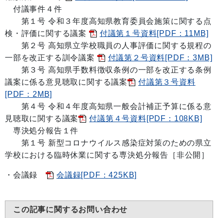
付議事件４件
第１号
令和３年度高知県教育委員会施策に関する点
検・評価に関する議案
付議第１号資料[PDF：11MB]
第２号
高知県立学校職員の人事評価に関する規程の
一部を改正する訓令議案
付議第２号資料[PDF：3MB]
第３号
高知県手数料徴収条例の一部を改正する条例
議案に係る意見聴取に関する議案
付議第３号資料
[PDF：2MB]
第４号
令和４年度高知県一般会計補正予算に係る意
見聴取に関する議案
付議第４号資料[PDF：108KB]
専決処分報告１件
第１号 新型コロナウイルス感染症対策のための県立
学校における臨時休業に関する専決処分報告［非公開］
・会議録
会議録[PDF：425KB]
この記事に関するお問い合わせ