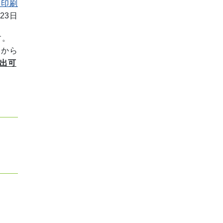
を印刷
23日
す。
路から
出可