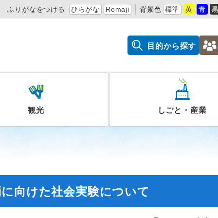
ふりがなをつける
ひらがな
Romaji
背景色
標準
黄
青
目的から探す
観光
しごと・産業
消に向けた社会実験について