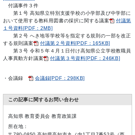
付議事件３件
第１号
高知県立特別支援学校の小学部及び中学部に
おいて使用する教科用図書の採択に関する議案
付議第
１号資料[PDF：2MB]
第２号
へき地等学校等を指定する規則の一部を改正
する規則議案
付議第２号資料[PDF：165KB]
第３号
令和５年４月１日付け高知県公立学校教職員
人事異動方針議案
付議第３号資料[PDF：246KB]
・会議録
会議録[PDF：298KB]
この記事に関するお問い合わせ
高知県 教育委員会 教育政策課
所在地：
〒780-0850 高知県高知市丸ノ内1丁目7番52号（西