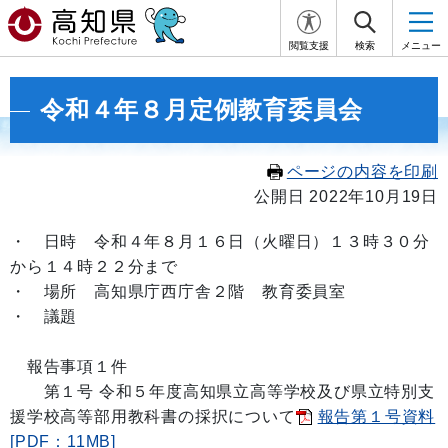
閲覧支援
検索
メニュー
令和４年８月定例教育委員会
ページの内容を印刷
公開日 2022年10月19日
・
日時 令和４年８月１６日
（火曜日）１３時３０分
から１４
時２２
分まで
・ 場所 高知県庁西庁舎２階 教育委員室
・ 議題
報告事項１件
第１号
令和５年度高知県立高等学校及び県立特別支
援学校高等部用教科書の採択について
報告第１号資料
[PDF：11MB]