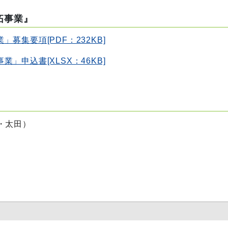
拓事業』
募集要項[PDF：232KB]
」申込書[XLSX：46KB]
・太田）