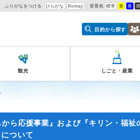
ふりがなをつける
ひらがな
Romaji
背景色
標準
黄
青
目的から探す
観光
しごと・産業
課
ちから応援事業』および『キリン・福祉
）について