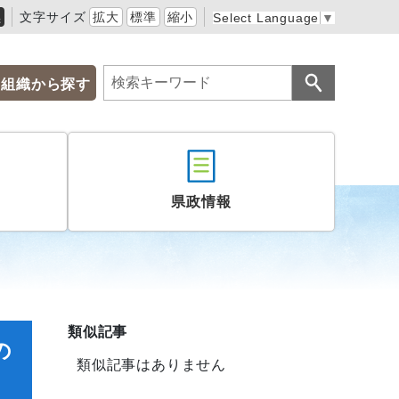
黒
文字サイズ
拡大
標準
縮小
Select Language
▼
組織から探す
県政情報
類似記事
の
類似記事はありません