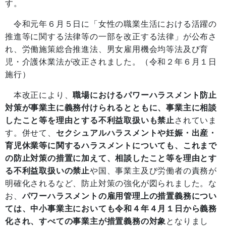
す。
令和元年６月５日に「女性の職業生活における活躍の
推進等に関する法律等の一部を改正する法律」が公布さ
れ、労働施策総合推進法、男女雇用機会均等法及び育
児・介護休業法が改正されました。（令和２年６月１日
施行）
本改正により、
職場におけるパワーハラスメント防止
対策が事業主に義務付けられるとともに、事業主に相談
したこと等を理由とする不利益取扱いも禁止
されていま
す。併せて、
セクシュアルハラスメントや妊娠・出産・
育児休業等に関するハラスメントについても、これまで
の防止対策の措置に加えて、相談したこと等を理由とす
る不利益取扱いの禁止
や国、事業主及び労働者の責務が
明確化されるなど、防止対策の強化が図られました。な
お、
パワーハラスメントの雇用管理上の措置義務につい
ては、中小事業主においても令和４年４月１日から義務
化され、すべての事業主が措置義務の対象
となりまし