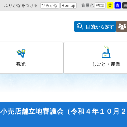
ふりがなをつける
ひらがな
Romaji
背景色
標準
黄
青
目的から探す
観光
しごと・産業
模小売店舗立地審議会（令和４年１０月２