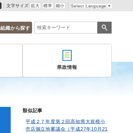
黒
文字サイズ
拡大
標準
縮小
Select Language
▼
組織から探す
県政情報
類似記事
平成２７年度第２回高知県大規模小
売店舗立地審議会（平成27年10月21