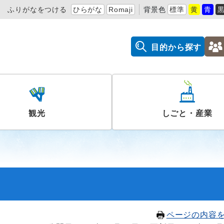
ふりがなをつける
ひらがな
Romaji
背景色
標準
黄
青
目的から探す
観光
しごと・産業
ページの内容