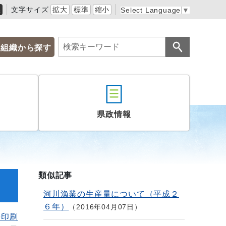
黒
文字サイズ
拡大
標準
縮小
Select Language
▼
組織から探す
県政情報
類似記事
河川漁業の生産量について（平成２
６年）
2016年04月07日
を印刷