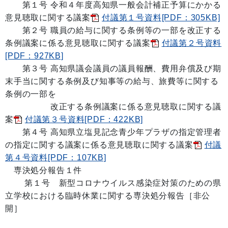
第１号
令和４年度高知県一般会計補正予算にかかる
意見聴取に関する議案
付議第１号資料[PDF：305KB]
第２号
職員の給与に関する条例等の一部を改正する
条例議案に係る意見聴取に関する議案
付議第２号資料
[PDF：927KB]
第３号
高知県議会議員の議員報酬、費用弁償及び期
末手当に関する条例及び知事等の給与、旅費等に関する
条例の一部を
改正する条例議案に係る意見聴取に関する議
案
付議第３号資料[PDF：422KB]
第４号 高知県立塩見記念青少年プラザの指定管理者
の指定に関する議案に係る意見聴取に関する議案
付議
第４号資料[PDF：107KB]
専決処分報告１件
第１号 新型コロナウイルス感染症対策のための県
立学校における臨時休業に関する専決処分報告［非公
開］