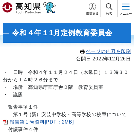
閲覧支援
検索
メニュー
令和４年１1月定例教育委員会
ページの内容を印刷
公開日 2022年12月26日
・
日時 令和４年１１月２４日
（木曜日）１３時３０
分から１４
時２６
分まで
・ 場所 高知県庁西庁舎２階 教育委員室
・ 議題
報告事項１件
第１号 (新）安芸中学校・高等学校の校章について
報告第１号資料[PDF：2MB]
付議事件４件