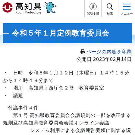
閲覧支援
検索
メニュー
令和５年１月定例教育委員会
ページの内容を印刷
公開日 2023年02月14日
・
日時 令和５年１月１２日
（木曜日）１
４
時１５分
から１４
時４８
分まで
・ 場所 高知県庁西庁舎２階 教育委員室
・ 議題
付議事件４件
第１号 高知県教育委員会会議規則の一部を改正する
規則及び高知県教育委員会会議オンライン会議
システム利用による会議運営要領に関する議