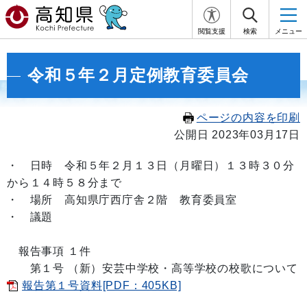
閲覧支援
検索
メニュー
令和５年２月定例教育委員会
ページの内容を印刷
公開日 2023年03月17日
・
日時 令和５年２月１３日
（月曜日）１３
時３０分
から１４
時５８
分まで
・ 場所 高知県庁西庁舎２階 教育委員室
・ 議題
報告事項 １件
第１号 （新）安芸中学校・高等学校の校歌について
報告第１号資料[PDF：405KB]