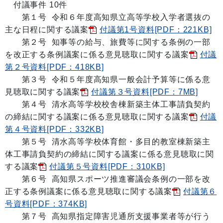
付議事件 10件
第１号 令和６年度高知県立高等学校入学者選抜の
主な日程に関する議案
付議第1号資料[PDF：221KB]
第２号 知事等の給与、旅費等に関する条例の一部
を改正する条例議案に係る意見聴取に関する議案
付議
第２号資料[PDF：418KB]
第３号 令和５年度高知県一般会計予算等に係る意
見聴取に関する議案
付議第３号資料[PDF：7MB]
第４号 清水高等学校校舎棟新築主体工事請負契約
の締結に関する議案に係る意見聴取に関する議案
付議
第４号資料[PDF：332KB]
第５号 清水高等学校体育館・多目的教室棟新築主
体工事請負契約の締結に関する議案に係る意見聴取に関
する議案
付議第５号資料[PDF：310KB]
第６号 高知県スポーツ推進審議会条例の一部を改
正する条例議案に係る意見聴取に関する議案
付議第６
号資料[PDF：374KB]
第７号 高知県指定障害児通所支援事業者等が行う