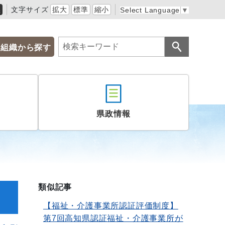
黒
文字サイズ
拡大
標準
縮小
Select Language
▼
組織から探す
県政情報
類似記事
【福祉・介護事業所認証評価制度】
第7回高知県認証福祉・介護事業所が