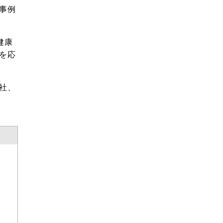
事例
健康
を応
社、