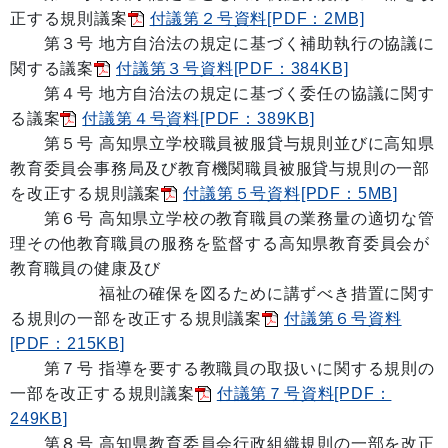
正する規則議案
付議第２号資料[PDF：2MB]
第３号 地方自治法の規定に基づく補助執行の協議に
関する議案
付議第３号資料[PDF：384KB]
第４号 地方自治法の規定に基づく委任の協議に関す
る議案
付議第４号資料[PDF：389KB]
第５号 高知県立学校職員被服貸与規則並びに高知県
教育委員会事務局及び教育機関職員被服貸与規則の一部
を改正する規則議案
付議第５号資料[PDF：5MB]
第６号 高知県立学校の教育職員の業務量の適切な管
理その他教育職員の服務を監督する高知県教育委員会が
教育職員の健康及び
福祉の確保を図るために講ずべき措置に関す
る規則の一部を改正する規則議案
付議第６号資料
[PDF：215KB]
第７号 指導を要する教職員の取扱いに関する規則の
一部を改正する規則議案
付議第７号資料[PDF：
249KB]
第８号 高知県教育委員会行政組織規則の一部を改正