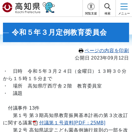
閲覧支援
検索
メニュー
令和５年３月定例教育委員会
ページの内容を印刷
公開日 2023年09月12日
・
日時 令和５年３月２４日
（金曜日）１３
時３０分
から１５
時１５
分まで
・ 場所 高知県庁西庁舎２階 教育委員室
・ 議題
付議事件 13件
第１号 第３期高知県教育振興基本計画の第３次改訂
に関する議案
付議第１号資料[PDF：25MB]
第２号 高知県認定こども園条例施行規則の一部を改