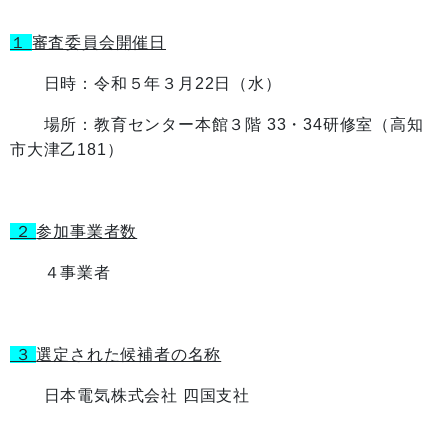
１
審査委員会開催日
日時：令和５年３月22日（水）
場所：教育センター本館３階 33・34研修室（高知
市大津乙181）
２
参加事業者数
４事業者
３
選定された候補者の名称
日本電気株式会社 四国支社