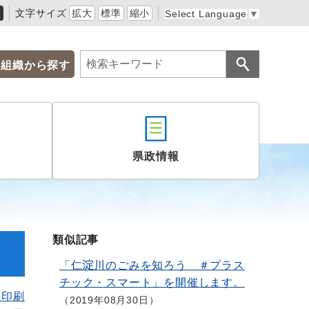
黒
文字サイズ
拡大
標準
縮小
Select Language
▼
組織から探す
県政情報
類似記事
「仁淀川のごみを知ろう ＃プラス
チック・スマート」を開催します。
を印刷
2019年08月30日