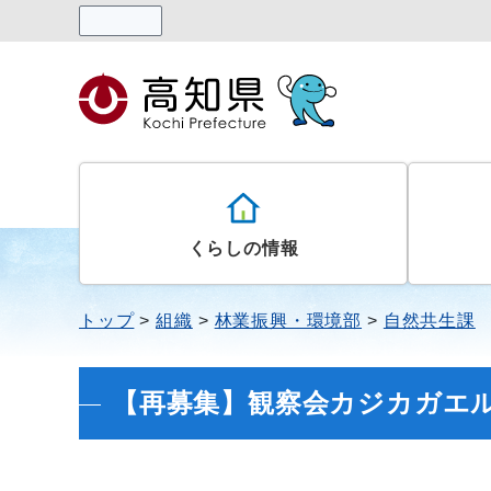
読み上げる
くらしの情報
トップ
組織
林業振興・環境部
自然共生課
【再募集】観察会カジカガエ