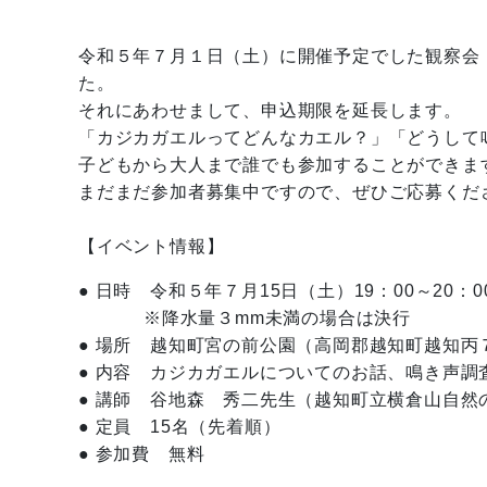
令和５年７月１日（土）に開催予定でした観察会
た。
それにあわせまして、申込期限を延長します。
「カジカガエルってどんなカエル？」「どうして
子どもから大人まで誰でも参加することができま
まだまだ参加者募集中ですので、ぜひご応募くだ
【イベント情報】
● 日時 令和５年７月15日（土）19：00～20：0
※降水量３mm未満の場合は決行
● 場所 越知町宮の前公園（高岡郡越知町越知丙
● 内容 カジカガエルについてのお話、鳴き声調
● 講師 谷地森 秀二先生（越知町立横倉山自然
● 定員 15名（先着順）
● 参加費 無料