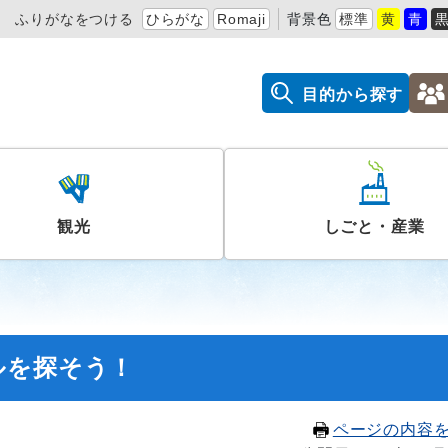
ふりがなをつける
ひらがな
Romaji
背景色
標準
黄
青
目的から探す
観光
しごと・産業
ルを探そう！
ページの内容