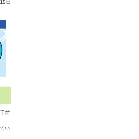
19日
手前
てい