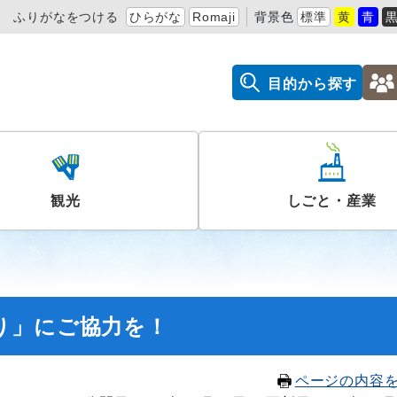
ふりがなをつける
ひらがな
Romaji
背景色
標準
黄
青
目的から探す
観光
しごと・産業
り」にご協力を！
ページの内容