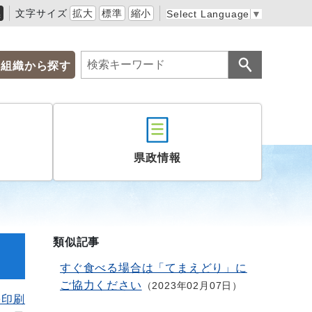
黒
文字サイズ
拡大
標準
縮小
Select Language
▼
組織から探す
県政情報
類似記事
すぐ食べる場合は「てまえどり」に
ご協力ください
2023年02月07日
を印刷