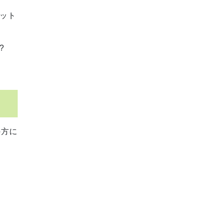
ット
?
の方に