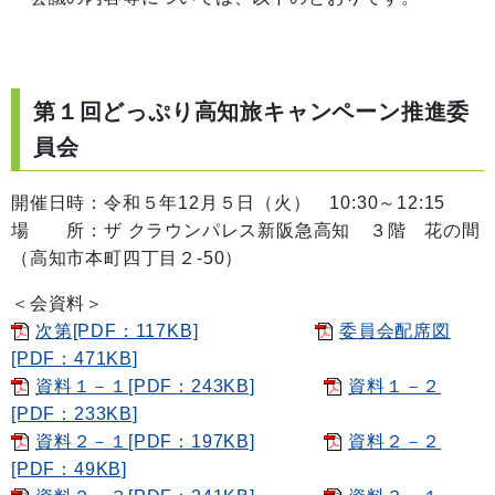
第１回どっぷり高知旅キャンペーン推進委
員会
開催日時：令和５年12月５日（火） 10:30～12:15
場 所：ザ クラウンパレス新阪急高知 ３階 花の間
（高知市本町四丁目２-50）
＜会資料＞
次第[PDF：117KB]
委員会配席図
[PDF：471KB]
資料１－１[PDF：243KB]
資料１－２
[PDF：233KB]
資料２－１[PDF：197KB]
資料２－２
[PDF：49KB]