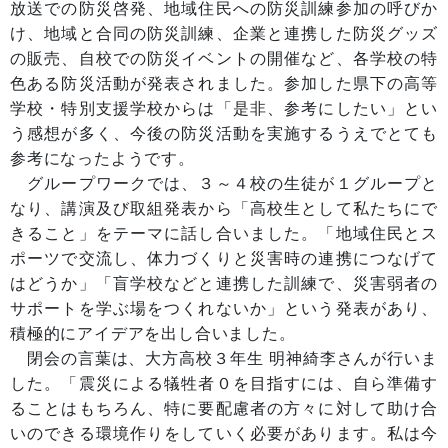
放送での防災啓発、地域住民への防災訓練参加の呼びか
け、地域と合同の防災訓練、企業と連携した防災グッズ
の販売、自校での防災イベントの開催など、各学校の特
色ある防災活動が発表されました。参加した県下の高等
学校・特別支援学校からは「是非、参考にしたい」とい
う感想が多く、今後の防災活動を実施するうえでとても
参考になったようです。
グループワークでは、３～４校の生徒が１グループと
なり、講演及び取組発表から「高校生として私たちにで
きること」をテーマに話し合いました。「地域住民とス
ポーツで交流し、体力づくりと災害時の連携につなげて
はどうか」「盲学校などと連携した訓練で、災害弱者の
サポートを学ぶ場をつくれないか」という発表があり、
積極的にアイデアを出し合いました。
閉会の言葉は、大方高校３年生 明神綺李さんが行いま
した。「震災による犠牲者０を目指すには、自ら準備す
ることはもちろん、特に要配慮者の方々に対して助け合
いのできる環境作りをしていく必要があります。私は今