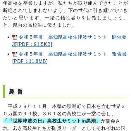
年高校を卒業しますが、私たちが取り組んできたことが
断絶されてしまわないよう、下の世代に引き継いでいき
たいと思います。一緒に犠牲者０を目指しましょう」
と、県内の高校生に伝えました。
令和５年度 高知県高校生津波サミット 開催要
項[PDF：91.5KB]
令和５年度 高知県高校生津波サミット 報告書
[PDF：11.8MB]
趣 旨
平成２８年１１月、本県の黒潮町で日本を含む世界３
０カ国の９９校、３６１名の高校生が一堂に会し、
「『世界津波の日』高校生サミットin黒潮」
が開会さ
れ、若き高校生たちが防災リーダーとしてそれぞれの国