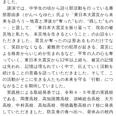
ました。
講演では、中学生の頃から語り部活動を行っている雁
部那由多（がんべ なゆた）氏より「東日本大震災から未
来を語ろう～地震と津波が“奪った”もの、“残した”もの
～」と題して、「東日本大震災を振り返って、現在の被
災地と私たち、未災地を生きるということ」のお話をい
ただきました。震災が奪ったのは形あるものだけでな
く、笑顔がなくなる、避難所での犯罪が起きる、震災に
よる格差からいじめが生まれるなど、平常の人の心も奪
っていく。東日本大震災から12年以上経ち、被災の記憶
は失われ、記憶は埋もれていく中で、伝えていく活動を
続けることの意義を語っていただきました。そして、こ
の活動がそこに生きる人たちの未来を守る「行動」につ
ながることを期待していました。
実践校による取組発表では、令和４・５年度の実践校
である、岡豊高校、高知国際高校、須崎総合高校、大方
高校、中村高校、高知高校、明徳義塾高校の７校に発表
していただきました。防災食の食べ比べ、昼休みの校内