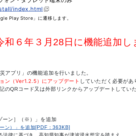
フォン・タブレット端末のみ
tall/index.html
e Play Store」に遷移します。
令和６年３月28日に機能追加し
防災アプリ」の機能追加を行いました。
Ver1.2.5
ョン（
）にアップデート
していただく必要があ
記のQRコード又は外部リンクからアップデート
してい
ゾーン］（※）」を追加
）」を追加[PDF：363KB]
る法律に基づき、高知県知事が津波浸水想定を踏まえ、