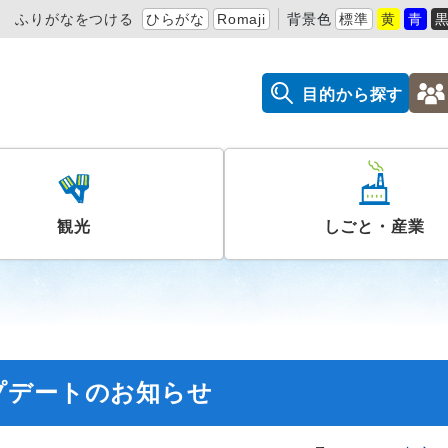
ふりがなをつける
ひらがな
Romaji
背景色
標準
黄
青
目的から探す
観光
しごと・産業
プデートのお知らせ