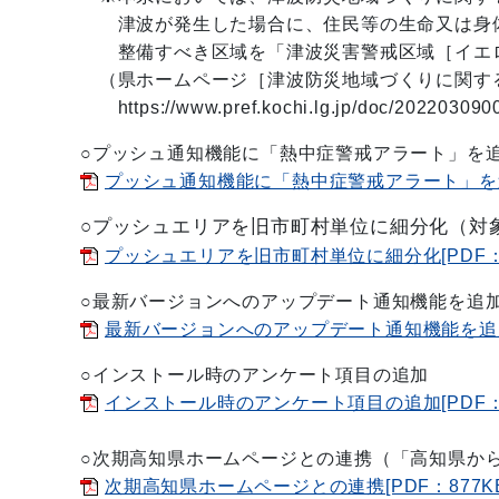
津波が発生した場合に、住民等の生命又は身体
整備すべき区域を「津波災害警戒区域［イエロ
（県ホームページ［津波防災地域づくりに関す
https://www.pref.kochi.lg.jp/doc/202203090
○プッシュ通知機能に「熱中症警戒アラート」を
プッシュ通知機能に「熱中症警戒アラート」を追加[
○プッシュエリアを旧市町村単位に細分化（対象：雨
プッシュエリアを旧市町村単位に細分化[PDF：2
○最新バージョンへのアップデート通知機能を追
最新バージョンへのアップデート通知機能を追加[P
インストール時のアンケート項目の追加[PDF：1
○次期高知県ホームページとの連携（「高知県か
次期高知県ホームページとの連携[PDF：877KB