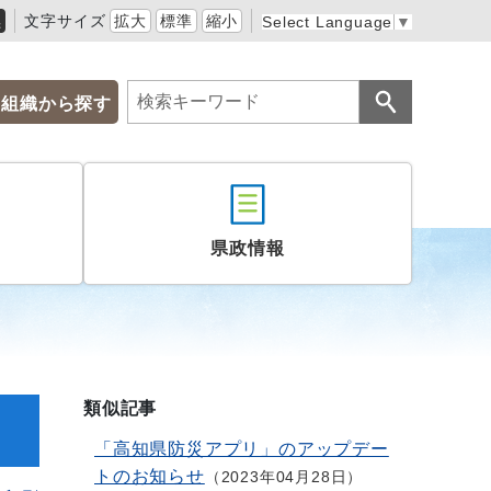
黒
文字サイズ
拡大
標準
縮小
Select Language
▼
組織から探す
県政情報
類似記事
「高知県防災アプリ」のアップデー
トのお知らせ
2023年04月28日