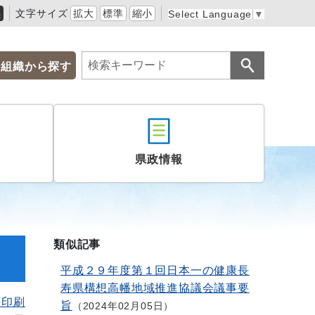
黒
文字サイズ
拡大
標準
縮小
Select Language
▼
組織から探す
県政情報
類似記事
平成２９年度第１回日本一の健康長
寿県構想高幡地域推進協議会議事要
を印刷
旨
2024年02月05日