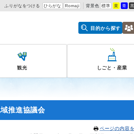
ふりがなをつける
ひらがな
Romaji
背景色
標準
黄
青
目的から探す
観光
しごと・産業
地域推進協議会
ページの内容