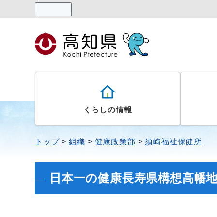
読み上げる
くらしの情報
トップ
組織
健康政策部
須崎福祉保健所
日本一の健康長寿県構想高幡