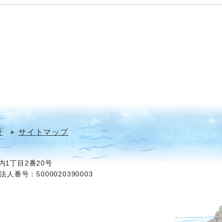
針
サイトマップ
1丁目2番20号
法人番号：5000020390003