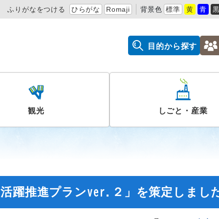
ふりがなをつける
ひらがな
Romaji
背景色
標準
黄
青
目的から探す
観光
しごと・産業
活躍推進プランver.２」を策定しまし