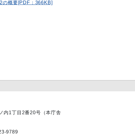
概要[PDF：366KB]
丸ノ内1丁目2番20号（本庁舎
23-9789