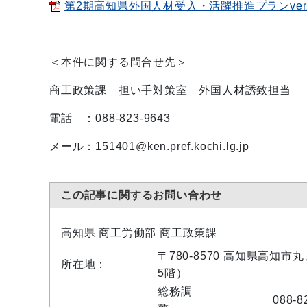
第2期高知県外国人材受入・活躍推進プランver2の
＜本件に関する問合せ先＞
商工政策課 担い手対策室 外国人材誘致担当
電話 ：088-823-9643
メール：151401@ken.pref.kochi.lg.jp
この記事に関するお問い合わせ
高知県 商工労働部 商工政策課
〒780-8570 高知県高知市
所在地：
5階）
総務調
088-8