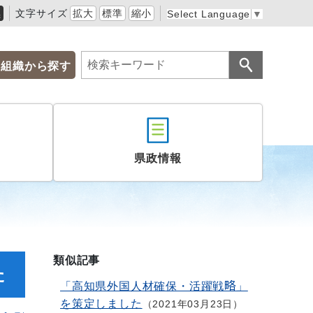
黒
文字サイズ
拡大
標準
縮小
Select Language
▼
組織から探す
県政情報
類似記事
た
「高知県外国人材確保・活躍戦略」
を策定しました
2021年03月23日