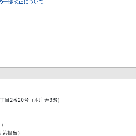
の一部改正について
内1丁目2番20号（本庁舎3階）
当）
害対策担当）