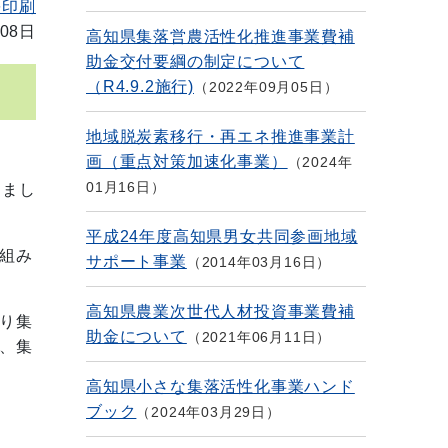
を印刷
08日
高知県集落営農活性化推進事業費補
助金交付要綱の制定について
（R4.9.2施行)
2022年09月05日
地域脱炭素移行・再エネ推進事業計
画（重点対策加速化事業）
2024年
01月16日
きまし
平成24年度高知県男女共同参画地域
組み
サポート事業
2014年03月16日
高知県農業次世代人材投資事業費補
り集
助金について
2021年06月11日
、集
高知県小さな集落活性化事業ハンド
ブック
2024年03月29日