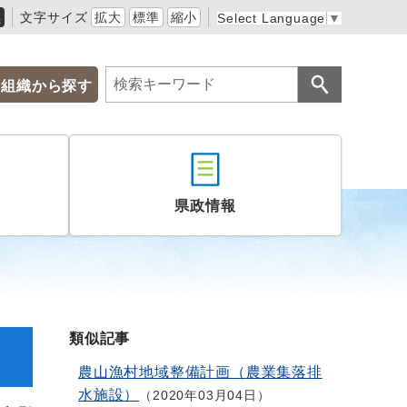
黒
文字サイズ
拡大
標準
縮小
Select Language
▼
組織から探す
県政情報
類似記事
農山漁村地域整備計画（農業集落排
水施設）
2020年03月04日