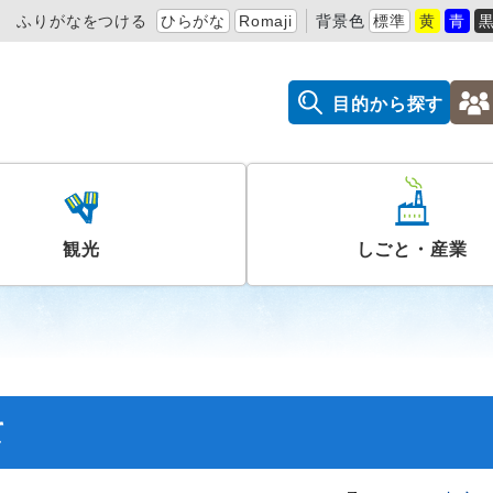
ふりがなをつける
ひらがな
Romaji
背景色
標準
黄
青
目的から探す
観光
しごと・産業
て