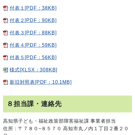
付表１[PDF：38KB]
付表２[PDF：90KB]
付表３[PDF：88KB]
付表４[PDF：59KB]
付表５[PDF：56KB]
様式[XLSX：308KB]
新旧対照表[PDF：10.1MB]
８担当課・連絡先
高知県子ども・福祉政策部障害福祉課 事業者担当
住所：〒７８０−８５７０ 高知市丸ノ内１丁目２番２０