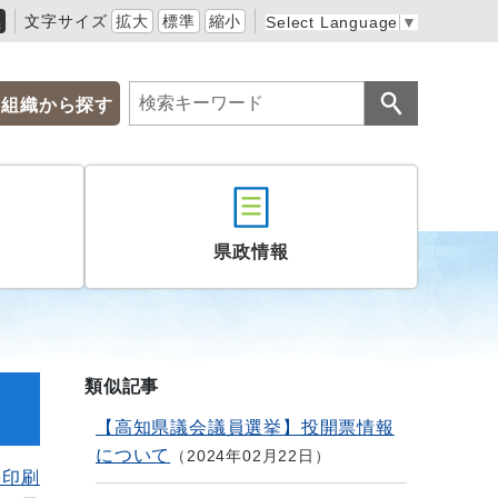
黒
文字サイズ
拡大
標準
縮小
Select Language
▼
組織から探す
県政情報
類似記事
【高知県議会議員選挙】投開票情報
について
2024年02月22日
を印刷