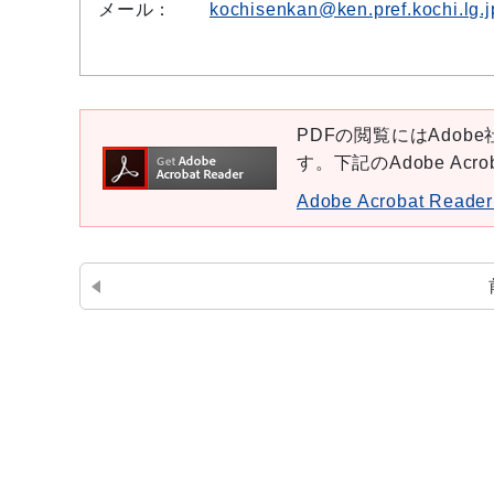
メール：
kochisenkan@ken.pref.kochi.lg.j
PDFの閲覧にはAdobe社
す。下記のAdobe Ac
Adobe Acrobat Re