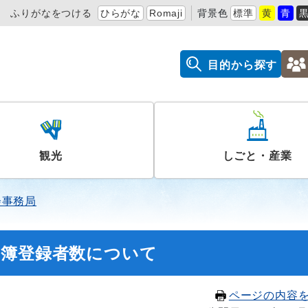
ふりがなをつける
ひらがな
Romaji
背景色
標準
黄
青
目的から探す
観光
しごと・産業
会事務局
名簿登録者数について
ページの内容