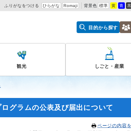
ふりがなをつける
ひらがな
Romaji
背景色
標準
黄
青
目的から探す
観光
しごと・産業
課
プログラムの公表及び届出について
ページの内容