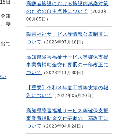
15日
高齢者施設における施設内感染対策
のための自主点検について
2020年
省令第
08月05日
は、毎
障害福祉サービス等情報公表制度に
ついて
2026年07月10日
け出て
高知県障害福祉サービス等確保支援
事業費補助金交付要綱の一部改正に
ついて
2023年11月30日
つい
【重要】令和３年度工賃等実績の報
告について
2022年05月20日
高知県障害福祉サービス等確保支援
事業費補助金交付要綱の一部改正に
ついて
2023年04月24日