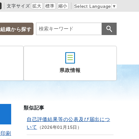
黒
文字サイズ
拡大
標準
縮小
Select Language
▼
組織から探す
県政情報
類似記事
自己評価結果等の公表及び届出につ
いて
2026年01月15日
を印刷