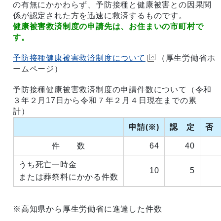
の有無にかかわらず、予防接種と健康被害との因果関
係が認定された方を迅速に救済するものです。
健康被害救済制度の申請先は、お住まいの市町村で
す。
予防接種健康被害救済制度について
（厚生労働省ホ
ームページ）
予防接種健康被害救済制度の申請件数について（令和
３年２月17日から令和７年２月４日現在までの累
計）
申請(※)
認 定
否
件 数
64
40
うち死亡一時金
10
5
または葬祭料にかかる件数
※高知県から厚生労働省に進達した件数