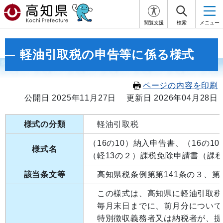
閲覧支援
検索
メニュー
軽油引取税の申告等に係る様式
ページの内容を印刷
公開日 2025年11月27日
更新日 2026年04月28日
様式の分類
軽油引取税
（16の10）納入申告書、（16の1
様式名
（軽13の２）課税免除申請書（課税
該当条文等
高知県税条例第第141条の３、第141
この様式は、高知県に軽油引取税
毎月末日までに、前月分について
特別徴収義務者又は納税者が、提