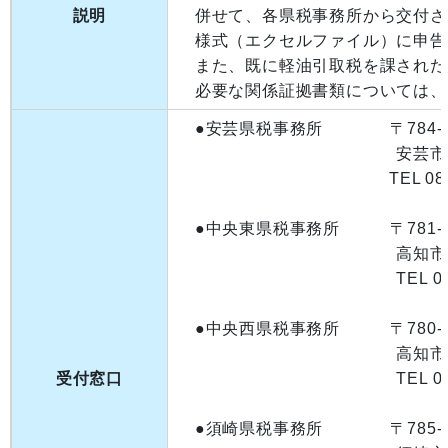
説明
併せて、各県税事務所から交付さ
様式（エクセルファイル）に申告
また、既に軽油引取税を課された
必要な関係証拠書類については、
●安芸県税事務所 〒784-0
安芸市矢ﾉ丸１丁目4
TEL 0887-34
●中央東県税事務所 〒781-5
高知市大津乙18
TEL 088-866
●中央西県税事務所 〒780-0
高知市丸ﾉ内１丁目7
受付窓口
TEL 088-821
●須崎県税事務所 〒785-0