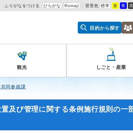
ふりがなをつける
ひらがな
Romaji
背景色
標準
黄
青
目的から探す
観光
しごと・産業
女共同参画課
設置及び管理に関する条例施行規則の一