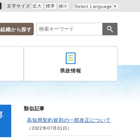
黒
文字サイズ
拡大
標準
縮小
Select Language
▼
組織から探す
県政情報
類似記事
部
高知県契約規則の一部改正について
2022年07月01日