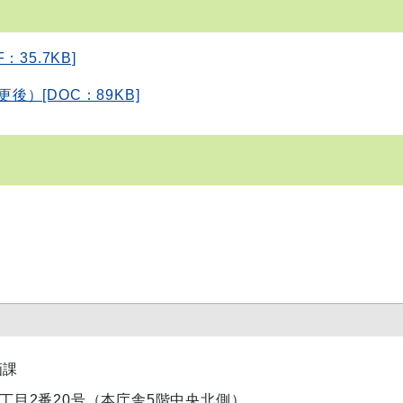
35.7KB]
後）[DOC：89KB]
画課
内1丁目2番20号（本庁舎5階中央北側）