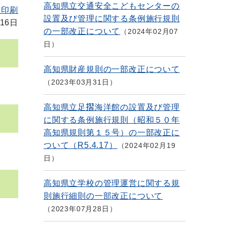
高知県立交通安全こどもセンターの
を印刷
設置及び管理に関する条例施行規則
16日
の一部改正について
2024年02月07
日
高知県財産規則の一部改正について
2023年03月31日
高知県立足摺海洋館の設置及び管理
に関する条例施行規則（昭和５０年
高知県規則第１５号）の一部改正に
ついて（R5.4.17）
2024年02月19
日
高知県立学校の管理運営に関する規
則施行細則の一部改正について
2023年07月28日