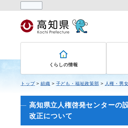
読み上げる
くらしの情報
トップ
組織
子ども・福祉政策部
人権・男
高知県立人権啓発センターの
改正について