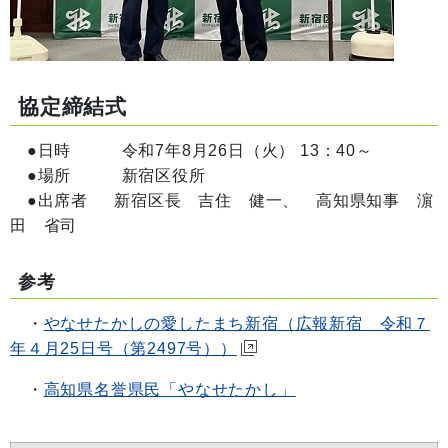
協定
締結式
●日時 令和7年8月26日（火） 13：40～
●場所 新宿区役所
●出席者 新宿区長 吉住 健一、 高知県知事 濵
田 省司
参考
・
やなせたかしの愛したまち新宿（広報新宿 令和７
年４月25日号（第2497号））
・
高知県名誉県民「やなせたかし」